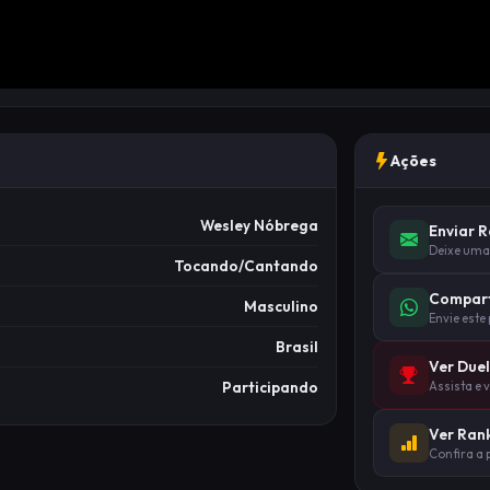
Ações
Wesley Nóbrega
Enviar 
Deixe uma
Tocando/Cantando
Compart
Masculino
Envie este
Brasil
Ver Due
Participando
Assista e 
Ver Ran
Confira a 