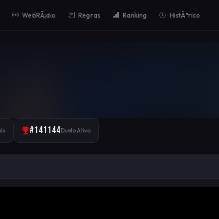
WebRÃ¡dio
Regras
Ranking
HistÃ³rico
#141144
ís
Duelo Ativo