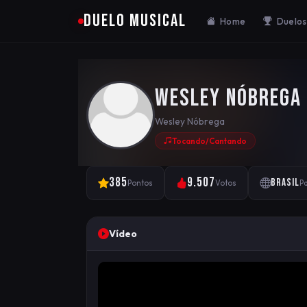
DUELO MUSICAL
Home
Duelos
Wesley Nóbrega
Wesley Nóbrega
Tocando/Cantando
385
9.507
Brasil
Pontos
Votos
Pa
Vídeo