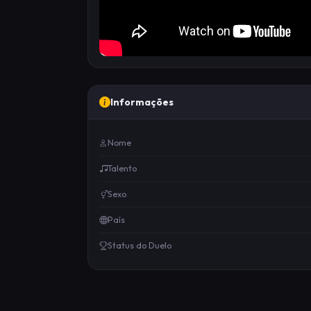
Informações
Nome
Talento
Sexo
País
Status do Duelo