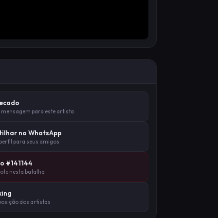
Recado
 mensagem para este artista
ilhar no WhatsApp
 perfil para seus amigos
lo #141144
vote nesta batalha
king
posição dos artistas