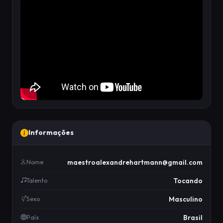
Informações
maestroalexandrehartmann@gmail.com
Nome
Tocando
Talento
Masculino
Sexo
Brasil
País