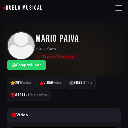
DUELO MUSICAL
Mario Paiva
Mário Paiva
Tocando/Cantando
Compartilhar
261
7.659
Brasil
Pontos
Votos
País
#141159
Duelo Ativo
Vídeo