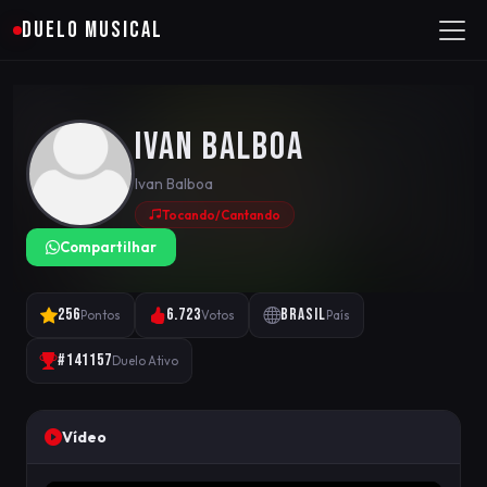
DUELO MUSICAL
Ivan Balboa
Ivan Balboa
Tocando/Cantando
Compartilhar
256
6.723
Brasil
Pontos
Votos
País
#141157
Duelo Ativo
Vídeo