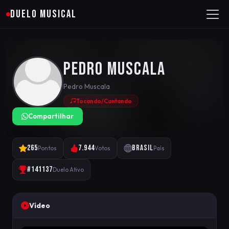
DUELO MUSICAL
Pedro Muscala
Pedro Muscala
Tocando/Cantando
Compartilhar
265
7.944
Brasil
Pontos
Votos
País
#141137
Duelo Ativo
Vídeo