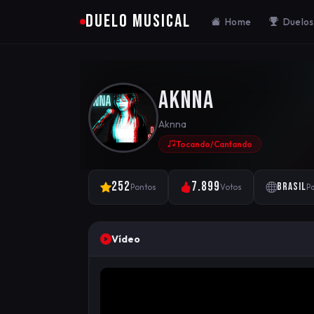
DUELO MUSICAL
Home
Duelos
Aknna
Aknna
Tocando/Cantando
252
7.899
Brasil
Pontos
Votos
Pa
Vídeo