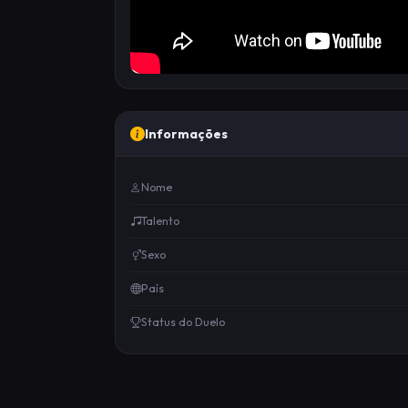
Informações
Nome
Talento
Sexo
País
Status do Duelo