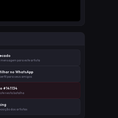
Recado
 mensagem para este artista
ilhar no WhatsApp
 perfil para seus amigos
lo #141134
vote nesta batalha
king
posição dos artistas