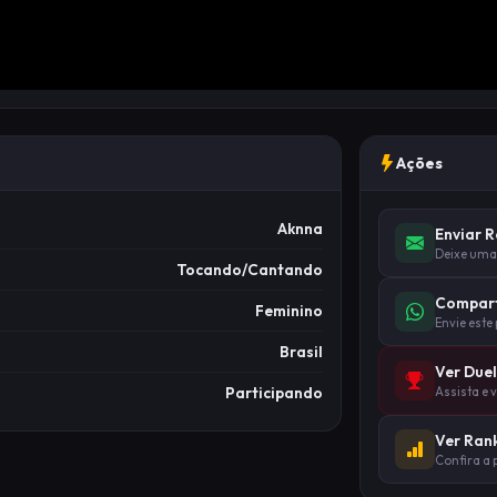
Ações
Aknna
Enviar 
Deixe uma
Tocando/Cantando
Compart
Feminino
Envie este
Brasil
Ver Due
Participando
Assista e 
Ver Ran
Confira a 