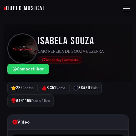
DUELO MUSICAL
Isabela Souza
CAIO PEREIRA DE SOUZA BEZERRA
Tocando/Cantando
Compartilhar
285
8.351
Brasil
Pontos
Votos
País
#141166
Duelo Ativo
Vídeo