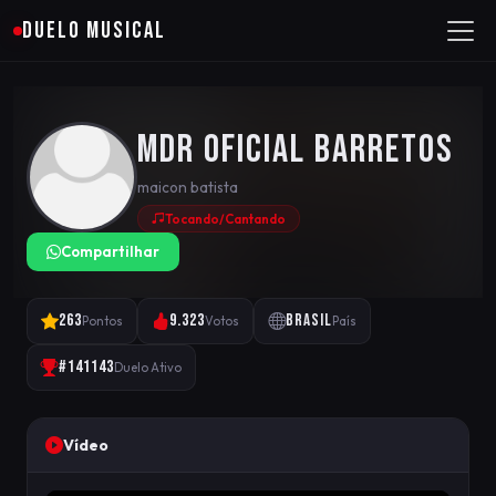
DUELO MUSICAL
MDR Oficial Barretos
maicon batista
Tocando/Cantando
Compartilhar
263
9.323
Brasil
Pontos
Votos
País
#141143
Duelo Ativo
Vídeo