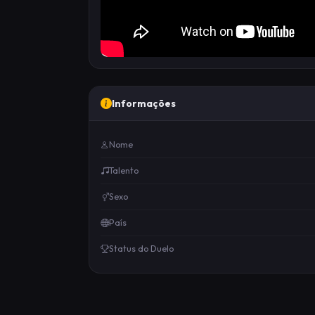
Informações
Nome
Talento
Sexo
País
Status do Duelo