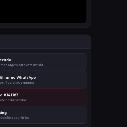
Recado
 mensagem para este artista
ilhar no WhatsApp
 perfil para seus amigos
lo #141183
vote nesta batalha
king
posição dos artistas