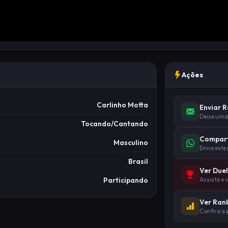
Ações
Carlinho Motta
Enviar 
Deixe uma
Tocando/Cantando
Compart
Masculino
Envie este
Brasil
Ver Due
Participando
Assista e 
Ver Ran
Confira a 