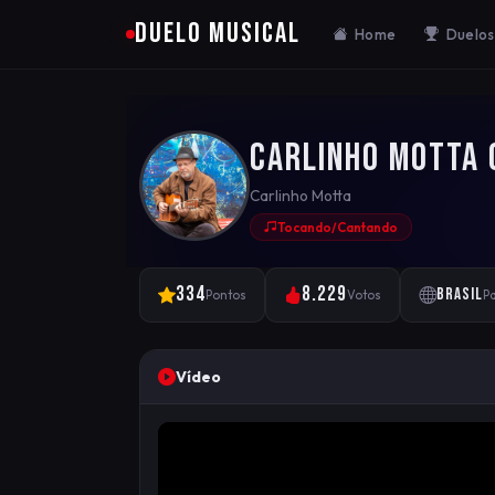
DUELO MUSICAL
Home
Duelos
Carlinho Motta 
Carlinho Motta
Tocando/Cantando
334
8.229
Brasil
Pontos
Votos
Pa
Vídeo