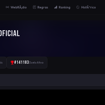
WebRÃ¡dio
Regras
Ranking
HistÃ³rico
Oficial
#141183
ís
Duelo Ativo