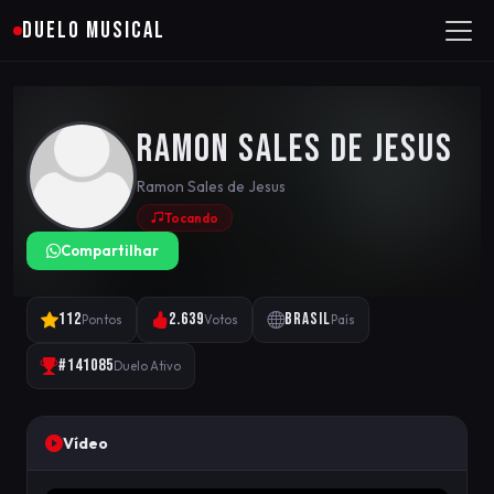
DUELO MUSICAL
Ramon Sales de Jesus
Ramon Sales de Jesus
Tocando
Compartilhar
112
2.639
Brasil
Pontos
Votos
País
#141085
Duelo Ativo
Vídeo