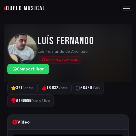
DUELO MUSICAL
Luís Fernando
Luís Fernando de Andrade
Tocando/Cantando
Compartilhar
371
18.032
Brasil
Pontos
Votos
País
#140696
Duelo Ativo
Vídeo