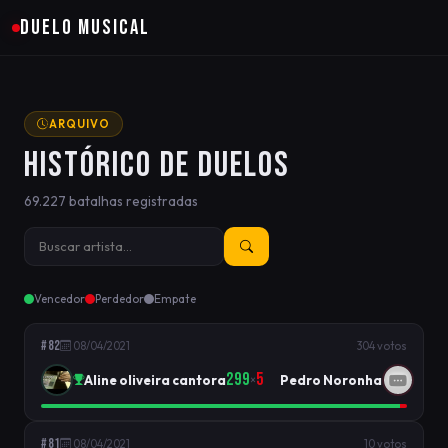
DUELO MUSICAL
ARQUIVO
HISTÓRICO DE DUELOS
69.227 batalhas registradas
Vencedor
Perdedor
Empate
#82
08/04/2021
304 votos
299
5
Aline oliveira cantora
Pedro Noronha
×
#81
08/04/2021
10 votos