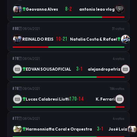
8
2
Geovanna Alves
antonio leao vlog
×
#80
08/04/2021
31 votos
10
21
REINALDO REIS
Natalia Costa & Rafael
×
#79
08/04/2021
4 votos
3
1
EDVAN SOUSAOFICIAL
alejandropetriz
×
#78
08/04/2021
184 votos
170
14
Lucas Calabresi Liutti
K. Ferrari
×
#77
08/04/2021
4 votos
3
1
Harmonniatta Coral e Orquestra
José Luiz
×