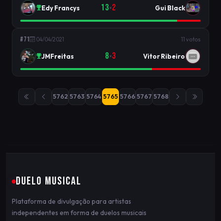
13
2
Edy Francys
Gui Black
×
#71
04/04/2021
11 votos
8
3
JMFreitas
Vitor Ribeiro
×
5762
5763
5764
5765
5766
5767
5768
DUELO MUSICAL
Plataforma de divulgação para artistas
independentes em forma de duelos musicais