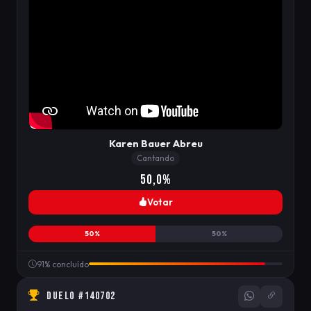
Karen Bauer Abreu
Cantando
50,0%
Votar
50%
50%
91% concluído
DUELO #140702