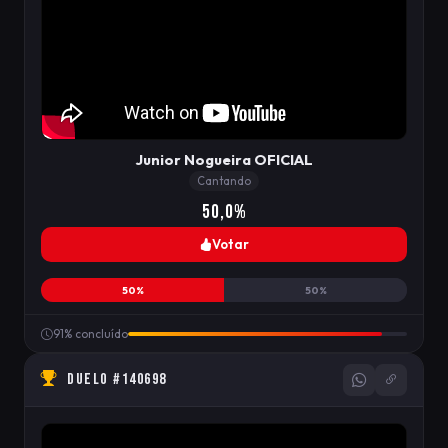
Junior Nogueira OFICIAL
Cantando
50,0%
Votar
50%
50%
91% concluído
DUELO #140698