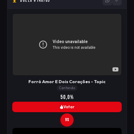
DUELO #140705
Forró Amor E Dois Corações - Topic
Cantando
50,0%
Votar
VS