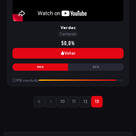
Verdec
Cantando
50,0%
Votar
50%
50%
91% concluído
10
11
12
13