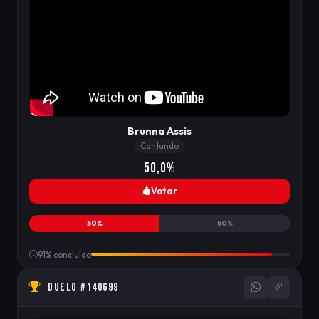
Brunna Assis
Cantando
50,0%
Votar
50%
50%
91% concluído
DUELO #140699