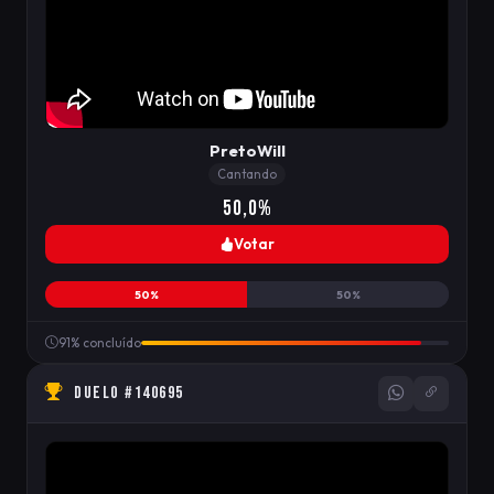
PretoWill
Cantando
50,0%
Votar
50%
50%
91% concluído
DUELO #140695