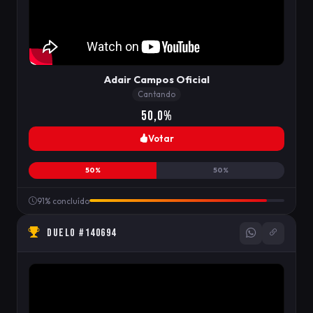
Adair Campos Oficial
Cantando
50,0%
Votar
50%
50%
91% concluído
DUELO #140694