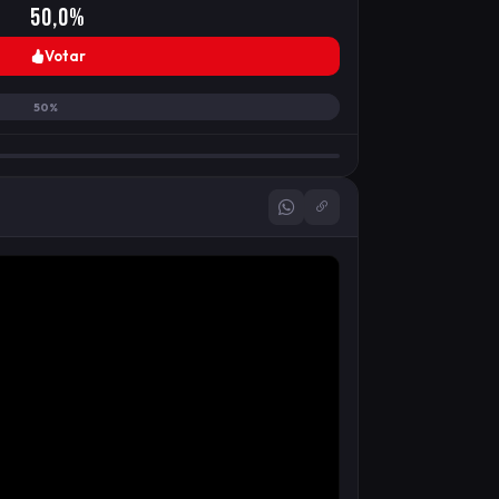
50,0%
Votar
50%