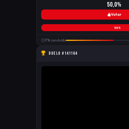
50,0%
Votar
50%
17% concluído
DUELO #141164