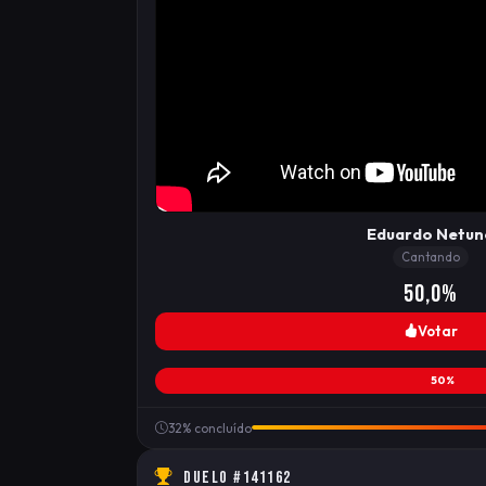
Eduardo Netun
Cantando
50,0%
Votar
50%
32% concluído
DUELO #141162