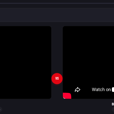
VS
B
o