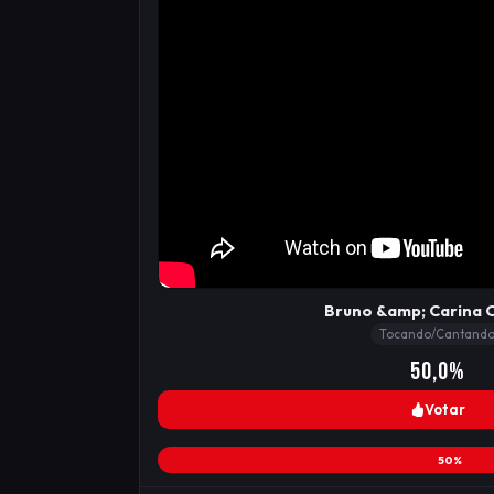
Bruno &amp; Carina 
Tocando/Cantand
50,0%
Votar
50%