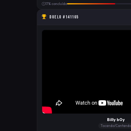
17% concluído
DUELO #141165
Billy b0y
Tocando/Cantand