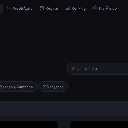
WebRÃ¡dio
Regras
Ranking
HistÃ³rico
Tocando e Cantando
Dançando