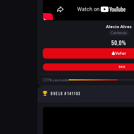
Alecio Alves
Cantando
50,0%
Votar
50%
17% concluído
DUELO #141163