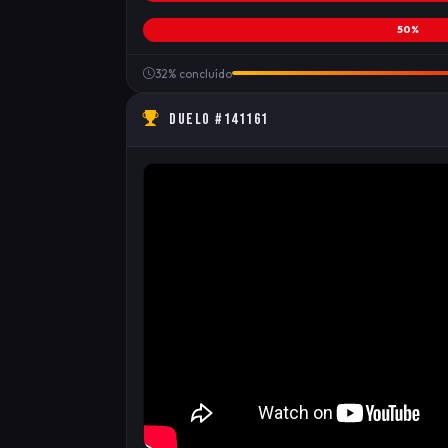
50%
32% concluído
DUELO #141161